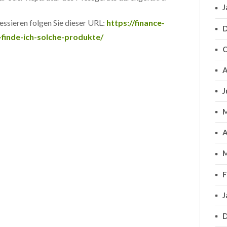
J
ressieren folgen Sie dieser URL:
https://finance-
D
finde-ich-solche-produkte/
O
A
J
M
A
M
F
J
D