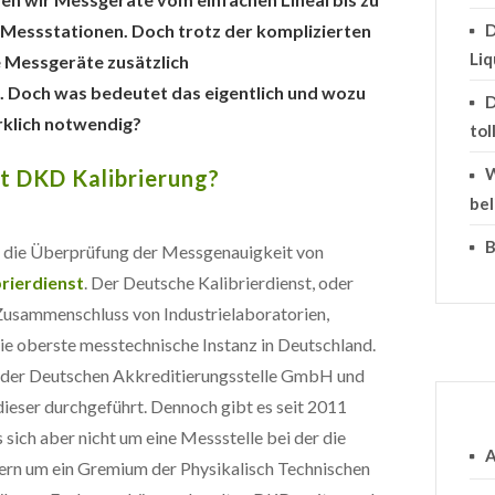
Messstationen. Doch trotz der komplizierten
D
Li
 Messgeräte zusätzlich
. Doch was bedeutet das eigentlich und wozu
D
irklich notwendig?
tol
W
t DKD Kalibrierung?
bel
B
r die Überprüfung der Messgenauigkeit von
brierdienst
. Der Deutsche Kalibrierdienst, oder
Zusammenschluss von Industrielaboratorien,
die oberste messtechnische Instanz in Deutschland.
 der Deutschen Akkreditierungsstelle GmbH und
ieser durchgeführt. Dennoch gibt es seit 2011
sich aber nicht um eine Messstelle bei der die
A
ern um ein Gremium der Physikalisch Technischen