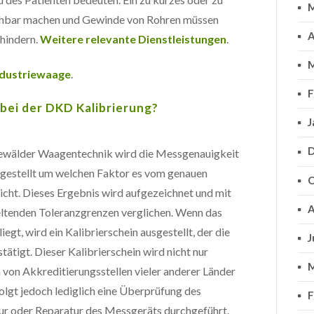
M
uchbar machen und Gewinde von Rohren müssen
A
rhindern.
Weitere relevante Dienstleistungen
.
M
ndustriewaage
.
F
 bei der DKD Kalibrierung?
J
D
newälder Waagentechnik wird die Messgenauigkeit
tgestellt um welchen Faktor es vom genauen
O
cht. Dieses Ergebnis wird aufgezeichnet und mit
A
ltenden Toleranzgrenzen verglichen. Wenn das
egt, wird ein Kalibrierschein ausgestellt, der die
J
tätigt. Dieser Kalibrierschein wird nicht nur
M
 von Akkreditierungsstellen vieler anderer Länder
olgt jedoch lediglich eine Überprüfung des
F
ur oder Reparatur des Messgeräts durchgeführt.