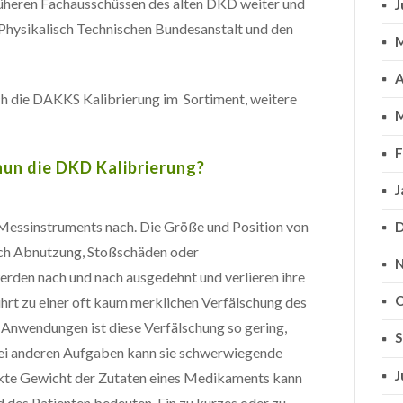
früheren Fachausschüssen des alten DKD weiter und
J
 Physikalisch Technischen Bundesanstalt und den
M
A
h die DAKKS Kalibrierung im Sortiment, weitere
M
F
nun die DKD Kalibrierung?
J
s Messinstruments nach. Die Größe und Position von
D
urch Abnutzung, Stoßschäden oder
N
rden nach und nach ausgedehnt und verlieren ihre
O
hrt zu einer oft kaum merklichen Verfälschung des
n Anwendungen ist diese Verfälschung so gering,
S
bei anderen Aufgaben kann sie schwerwiegende
J
akte Gewicht der Zutaten eines Medikaments kann
des Patienten bedeuten. Ein zu kurzes oder zu