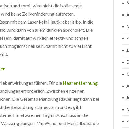
M
tisch und somit wird nicht die isolierende
 wird keine Zellveränderung auftreten.
A
sen mit dem Laser kein Hautkrebsrisiko. In die
M
und wird dann von allem dunklen absorbiert. Die
 sein, damit auf wirklich effektiv und schnell
F
ch möglichst hell sein, damit nicht zu viel Licht
J
ird.
D
sen
.
O
 Nebenwirkungen führen. Für die
Haarentfernung
A
handlungen erforderlich. Zwischen einzelnen
J
ochen. Die Gesamtbehandlungsdauer liegt dann bei
st die Behandlung schmerzarm und es gibt
M
steme. Für etwa einen Tag im Anschluss an die
F
n Wasser gelangen. Mit Wund- und Heilsalbe ist die