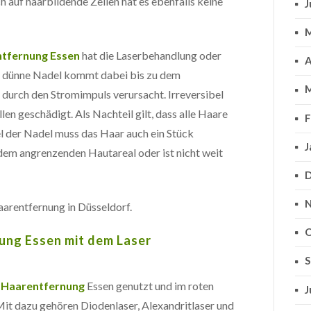
h auf haarbildende Zellen hat es ebenfalls keine
J
M
tfernung Essen
hat die Laserbehandlung oder
A
ne dünne Nadel kommt dabei bis zu dem
M
durch den Stromimpuls verursacht. Irreversibel
en geschädigt. Als Nachteil gilt, dass alle Haare
F
el der Nadel muss das Haar auch ein Stück
J
 dem angrenzenden Hautareal oder ist nicht weit
D
N
aarentfernung in Düsseldorf.
O
ung Essen mit dem Laser
S
r
Haarentfernung
Essen genutzt und im roten
J
it dazu gehören Diodenlaser, Alexandritlaser und