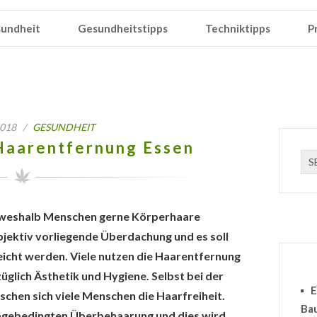
undheit
Gesundheitstipps
Techniktipps
P
 2018 /
GESUNDHEIT
Haarentfernung Essen
, weshalb Menschen gerne Körperhaare
bjektiv vorliegende Überdachung und es soll
eicht werden. Viele nutzen die Haarentfernung
üglich Ästhetik und Hygiene. Selbst bei der
E
chen sich viele Menschen die Haarfreiheit.
Ba
lagebedingten Überbehaarung und dies wird