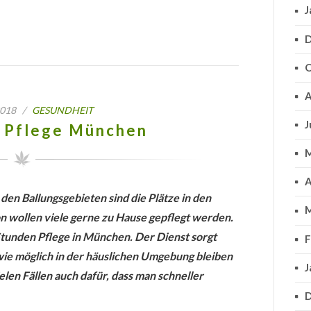
J
D
O
A
 2018 /
GESUNDHEIT
J
 Pflege München
M
A
den Ballungsgebieten sind die Plätze in den
M
n wollen viele gerne zu Hause gepflegt werden.
 Stunden Pflege in München. Der Dienst sorgt
F
 wie möglich in der häuslichen Umgebung bleiben
J
elen Fällen auch dafür, dass man schneller
D