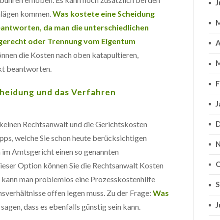
J
chlägen kommen.
Was kostete eine Scheidung
M
eantworten, da man die unterschiedlichen
rgerecht oder Trennung vom Eigentum
A
önnen die Kosten nach oben katapultieren,
M
kt beantworten.
F
cheidung und das Verfahren
J
D
 keinen Rechtsanwalt und die Gerichtskosten
ipps, welche Sie schon heute berücksichtigen
N
an im Amtsgericht einen so genannten
O
ieser Option können Sie die Rechtsanwalt Kosten
 kann man problemlos eine Prozesskostenhilfe
S
verhältnisse offen legen muss. Zu der Frage:
Was
J
sagen, dass es ebenfalls günstig sein kann.