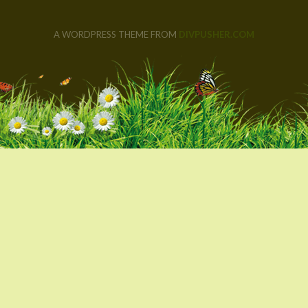
A WORDPRESS THEME FROM
DIVPUSHER.COM