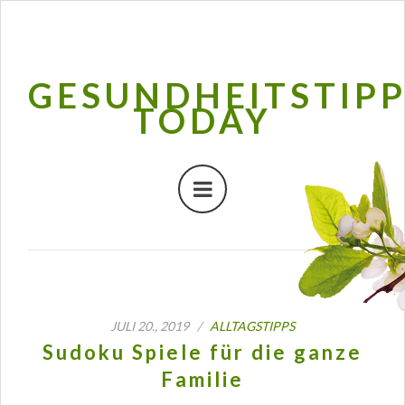
GESUNDHEITSTIP
TODAY
JULI 20., 2019 /
ALLTAGSTIPPS
Sudoku Spiele für die ganze
Familie