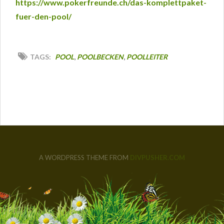
https://www.pokerfreunde.ch/das-komplettpaket-
fuer-den-pool/
,
,
TAGS:
POOL
POOLBECKEN
POOLLEITER
A WORDPRESS THEME FROM
DIVPUSHER.COM