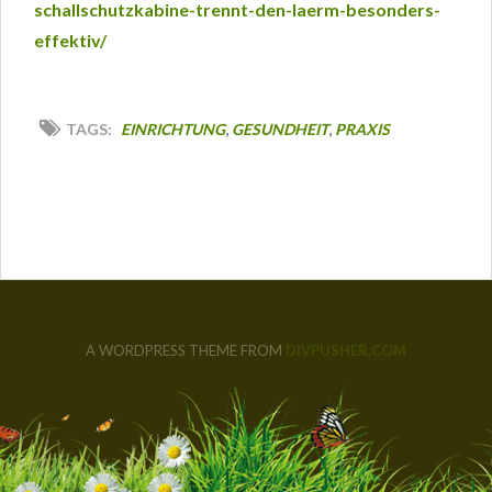
schallschutzkabine-trennt-den-laerm-besonders-
effektiv/
,
,
TAGS:
EINRICHTUNG
GESUNDHEIT
PRAXIS
A WORDPRESS THEME FROM
DIVPUSHER.COM