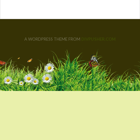
A WORDPRESS THEME FROM
DIVPUSHER.COM