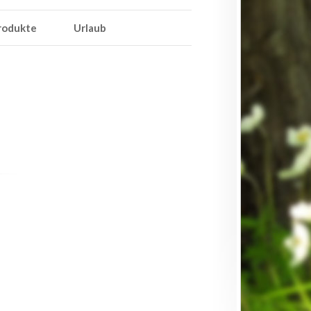
rodukte
Urlaub